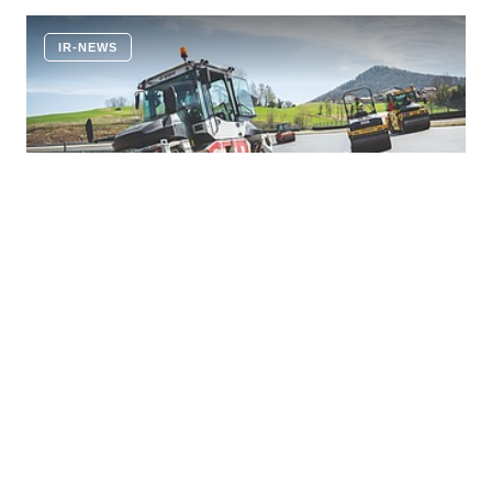
IR-NEWS
KONZERNNEWS
8.5.2026
Erfolgreiche Übernahme im
Infrastrukturausbau in
Süddeutschland
STRABAG hat die Übernahme der Gebr. Stumpp
GmbH & Co. KG mit Sitz in Balingen erfolgreich
abgeschlossen (Closing). Durch diesen Schritt erweitert