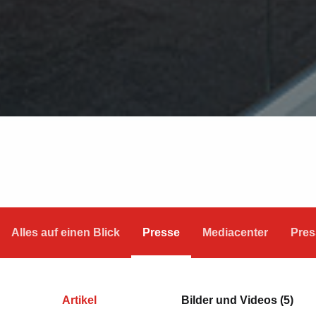
Alles auf einen Blick
Presse
Mediacenter
Pres
Artikel
Bilder und Videos (5)