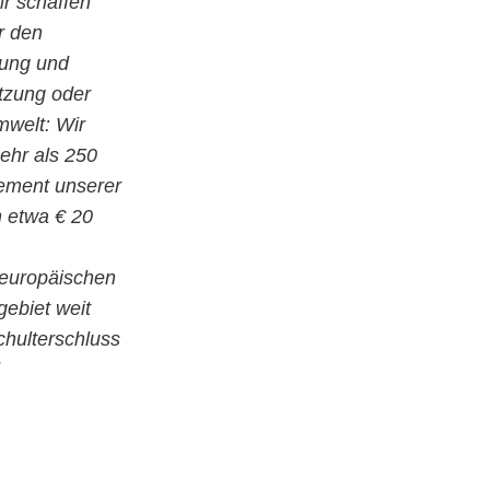
r schaffen
r den
nung und
utzung oder
welt: Wir
ehr als 250
gement unserer
n etwa € 20
 europäischen
gebiet weit
hulterschluss