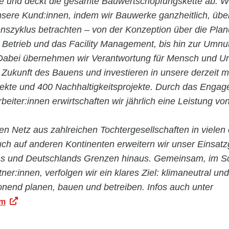
ie und deckt die gesamte Bauwertschöpfungskette ab. Wi
nsere Kund:innen, indem wir Bauwerke ganzheitlich, übe
szyklus betrachten – von der Konzeption über die Pla
n Betrieb und das Facility Management, bis hin zur Umn
abei übernehmen wir Verantwortung für Mensch und Um
 Zukunft des Bauens und investieren in unsere derzeit m
jekte und 400 Nachhaltigkeitsprojekte. Durch das Enga
rbeiter:innen erwirtschaften wir jährlich eine Leistung vo
en Netz aus zahlreichen Tochtergesellschaften in vielen
ch auf anderen Kontinenten erweitern wir unser Einsatz
hs und Deutschlands Grenzen hinaus. Gemeinsam, im Sc
tner:innen, verfolgen wir ein klares Ziel: klimaneutral und
nend planen, bauen und betreiben. Infos auch unter
om