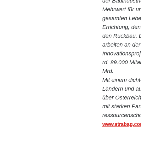
der Bauindustr
Mehrwert für u
gesamten Leben
Errichtung, de
den Rückbau. D
arbeiten an der
Innovationspro
rd. 89.000 Mita
Mrd.
Mit einem dicht
Ländern und au
über Österreic
mit starken Par
ressourcenscho
www.strabag.c