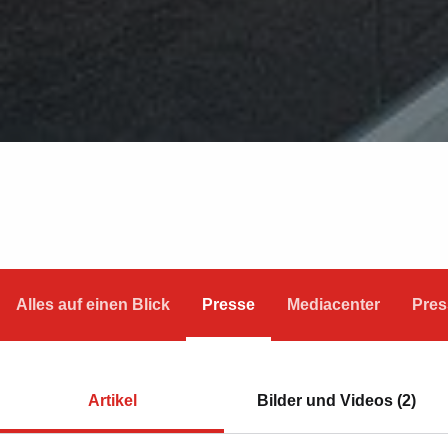
Alles auf einen Blick
Presse
Mediacenter
Pres
Artikel
Bilder und Videos (2)