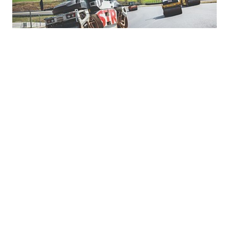
KONZERNNEWS
8.5.2026
Erfolgreiche Übernahme im
Infrastrukturausbau in
Süddeutschland
STRABAG hat die Übernahme der Gebr. Stumpp
GmbH & Co. KG mit Sitz in Balingen erfolgreich
abgeschlossen (Closing). Durch diesen Schritt erweitert
STRABAG ihre Kapazitäten im Infrastrukturbau und die
regionale Präsenz zwischen Schwarzwald und
Bodensee.
Weiterlesen