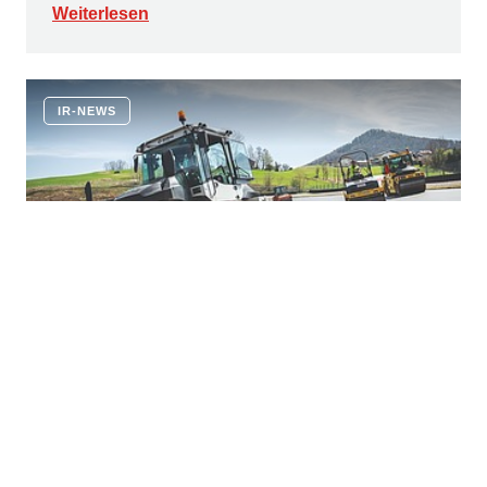
Weiterlesen
IR-NEWS
KONZERNNEWS
8.5.2026
Erfolgreiche Übernahme im
Infrastrukturausbau in
Süddeutschland