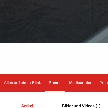
Alles auf einen Blick
Presse
Mediacenter
Pres
Artikel
Bilder und Videos (1)