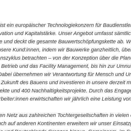
ist ein europäischer Technologiekonzern für Baudienstle
ovation und Kapitalstärke. Unser Angebot umfasst sämtli
ie und deckt die gesamte Bauwertschöpfungskette ab. Wi
nsere Kund:innen, indem wir Bauwerke ganzheitlich, übe
szyklus betrachten – von der Konzeption über die Pla
n Betrieb und das Facility Management, bis hin zur Umn
abei übernehmen wir Verantwortung für Mensch und Um
 Zukunft des Bauens und investieren in unsere derzeit m
jekte und 400 Nachhaltigkeitsprojekte. Durch das Enga
rbeiter:innen erwirtschaften wir jährlich eine Leistung vo
en Netz aus zahlreichen Tochtergesellschaften in vielen
ch auf anderen Kontinenten erweitern wir unser Einsatz