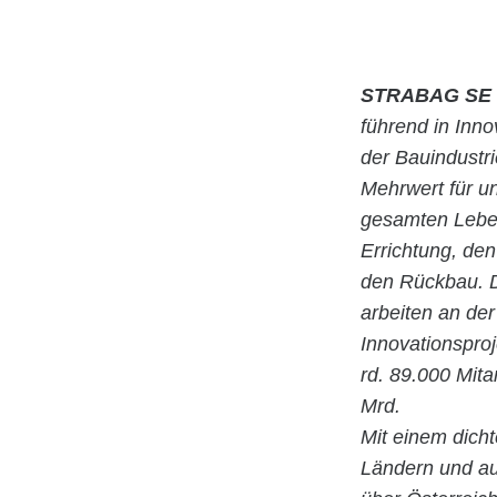
STRABAG SE
führend in Inn
der Bauindustr
Mehrwert für u
gesamten Leben
Errichtung, de
den Rückbau. D
arbeiten an der
Innovationspro
rd. 89.000 Mita
Mrd.
Mit einem dicht
Ländern und au