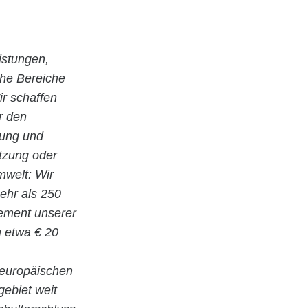
istungen,
che Bereiche
r schaffen
r den
nung und
utzung oder
welt: Wir
ehr als 250
gement unserer
n etwa € 20
 europäischen
gebiet weit