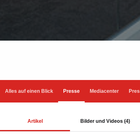
Alles auf einen Blick
Presse
Mediacenter
Pres
Artikel
Bilder und Videos (4)