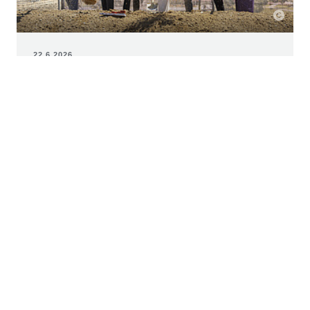
22.6.2026
Spatenstich für Bildungscampus
Nordwestbahnhof: Start für modernes
Lernumfeld für 1.600 Kinder in der
Brigittenau
In den kommenden zwei Jahren entsteht als erstes
Projekt im neuen Stadtviertel Nordwestbahnhof ein
moderner Bildungscampus für insgesamt 1.600 Kinder.
Der Bildungsneubau wird in Form eines PPP-Modells
umgesetzt, in welchem neben Planung und Errichtung
auch der langfristige Gebäudebetrieb sowie die
Finanzierung durch die Unternehmen HYPO NOE,
STRABAG Real Estate und CAVERION sichergestellt
wird.