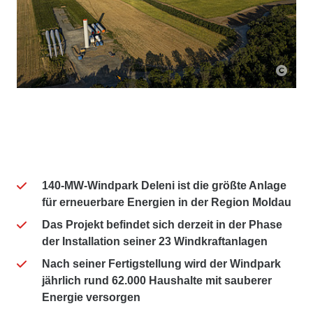
STRABAG Romania ist als Generalunternehmen für die
STRABAG Romania ist als Generalunternehmen für die
STRABAG Romania ist als Generalunternehmen für die
Planung und den Bau des 140-MW-Windparkprojekts Deleni in
Planung und den Bau des 140-MW-Windparkprojekts Deleni in
Planung und den Bau des 140-MW-Windparkprojekts Deleni in
Rumänien verantwortlich.
Rumänien verantwortlich.
Rumänien verantwortlich.
140-MW-Windpark Deleni ist die größte Anlage
für erneuerbare Energien in der Region Moldau
Das Projekt befindet sich derzeit in der Phase
der Installation seiner 23 Windkraftanlagen
Nach seiner Fertigstellung wird der Windpark
jährlich rund 62.000 Haushalte mit sauberer
Energie versorgen