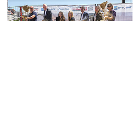
22.6.2026
Spatenstich für Bildungscampus
Nordwestbahnhof: Start für modernes
Lernumfeld für 1.600 Kinder in der
Brigittenau
In den kommenden zwei Jahren entsteht als erstes
Projekt im neuen Stadtviertel Nordwestbahnhof ein
moderner Bildungscampus für insgesamt 1.600 Kinder.
Der Bildungsneubau wird in Form eines PPP-Modells
umgesetzt, in welchem neben Planung und Errichtung