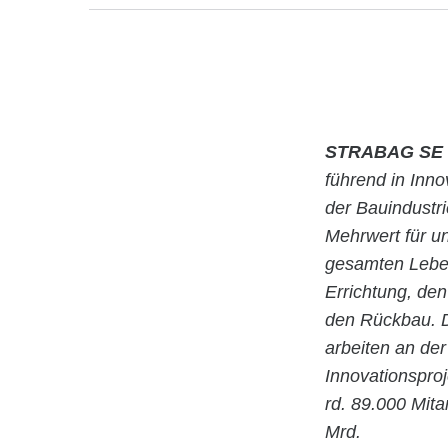
STRABAG SE
führend in Inn
der Bauindustr
Mehrwert für u
gesamten Leben
Errichtung, de
den Rückbau. D
arbeiten an der
Innovationspro
rd. 89.000 Mita
Mrd.