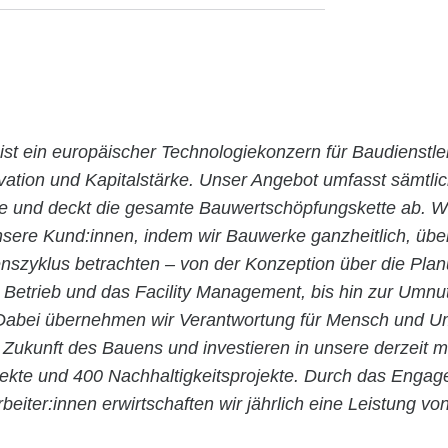
ist ein europäischer Technologiekonzern für Baudienstle
ovation und Kapitalstärke. Unser Angebot umfasst sämtli
ie und deckt die gesamte Bauwertschöpfungskette ab. Wi
nsere Kund:innen, indem wir Bauwerke ganzheitlich, übe
szyklus betrachten – von der Konzeption über die Pla
n Betrieb und das Facility Management, bis hin zur Umn
abei übernehmen wir Verantwortung für Mensch und Um
 Zukunft des Bauens und investieren in unsere derzeit m
jekte und 400 Nachhaltigkeitsprojekte. Durch das Enga
rbeiter:innen erwirtschaften wir jährlich eine Leistung vo