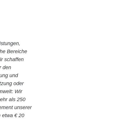
istungen,
che Bereiche
r schaffen
r den
nung und
utzung oder
welt: Wir
ehr als 250
gement unserer
n etwa € 20