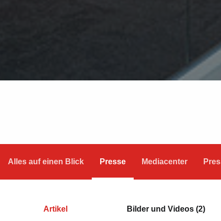
Alles auf einen Blick
Presse
Mediacenter
Pres
Artikel
Bilder und Videos (2)