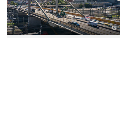
16.7.2026
Innovativer Korrosionsschutz: ZÜBLIN
und Geiger gründen Joint Venture
capsys
Die Ed. Züblin AG und die Geiger bündeln ihre
Technologiekompetenzen im kathodischen
Korrosionsschutz (KKS) und gründen gemeinsam das
Joint Venture capsys GmbH & Co. KG.
Weiterlesen