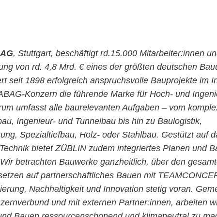
 AG
, Stuttgart, beschäftigt rd.15.000 Mitarbeiter:innen un
stung von rd. 4,8 Mrd. € eines der größten deutschen Ba
rt seit 1898 erfolgreich anspruchsvolle Bauprojekte im 
ABAG-Konzern die führende Marke für Hoch- und Ingen
rum umfasst alle baurelevanten Aufgaben – vom kompl
bau, Ingenieur- und Tunnelbau bis hin zu Baulogistik,
ung, Spezialtiefbau, Holz- oder Stahlbau. Gestützt auf
n Technik bietet ZÜBLIN zudem integriertes Planen und 
 Wir betrachten Bauwerke ganzheitlich, über den gesam
 setzen auf partnerschaftliches Bauen mit TEAMCONC
isierung, Nachhaltigkeit und Innovation stetig voran. Ge
nverbund und mit externen Partner:innen, arbeiten w
und Bauen ressourcenschonend und klimaneutral zu ma