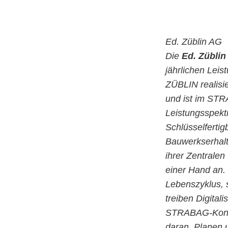
Ed. Züblin AG
Die
Ed. Züblin
jährlichen Lei
ZÜBLIN realisie
und ist im STR
Leistungsspekt
Schlüsselfertig
Bauwerkserhalt
ihrer Zentrale
einer Hand an.
Lebenszyklus,
treiben Digital
STRABAG-Konzer
daran, Planen 