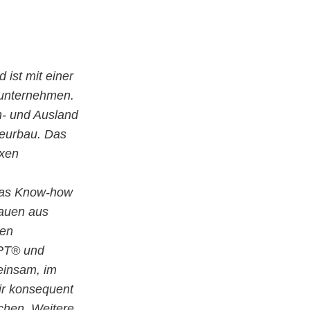
d ist mit einer
uunternehmen.
In- und Ausland
ieurbau. Das
exen
 das Know-how
Bauen aus
ten
EPT® und
meinsam, im
ir konsequent
chen. Weitere