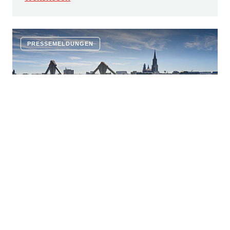
PRESSEMELDUNGEN
16.7.2026
Innovativer Korrosionsschutz: ZÜBLIN
und Geiger gründen Joint Venture
capsys
Die Ed. Züblin AG und die Geiger bündeln ihre