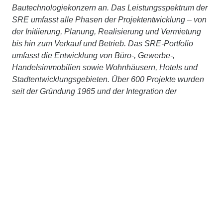
Bautechnologiekonzern an. Das Leistungsspektrum der
SRE umfasst alle Phasen der Projektentwicklung – von
der Initiierung, Planung, Realisierung und Vermietung
bis hin zum Verkauf und Betrieb. Das SRE-Portfolio
umfasst die Entwicklung von Büro-, Gewerbe-,
Handelsimmobilien sowie Wohnhäusern, Hotels und
Stadtentwicklungsgebieten. Über 600 Projekte wurden
seit der Gründung 1965 und der Integration der
Raiffeisen evolution 2017 realisiert. Mit Objekten wie
den „Tanzenden Türmen“ Hamburg, dem „Astoria
Premium Offices“ Warschau oder auch dem “Square
plus Wien“, sowie der Wohnimmobilie „Lindengasse“ in
Wien machte sich die STRABAG Real Estate weit über
nationale Landesgrenzen hinweg einen Namen
.
Ed. Züblin AG
Die
Ed. Züblin AG
, Stuttgart, beschäftigt rd.15.000
Mitarbeiter:innen und ist mit einer jährlichen Leistung