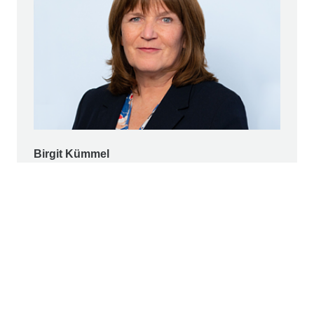
Birgit Kümmel
Head of International Communications
Konzernsprecherin (stv.)
+49 221 824-2480
pr@strabag.com
Ed. Züblin AG