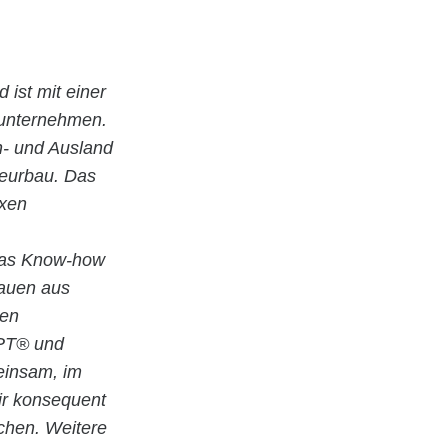
d ist mit einer
uunternehmen.
In- und Ausland
ieurbau. Das
exen
 das Know-how
Bauen aus
ten
EPT® und
meinsam, im
ir konsequent
chen. Weitere