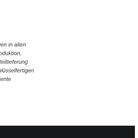
en in allen
oduktion,
illieferung
lüsselfertigen
iente