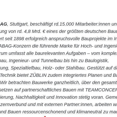
 AG
, Stuttgart, beschäftigt rd.15.000 Mitarbeiter:innen un
stung von rd. 4,8 Mrd. € eines der größten deutschen Ba
rt seit 1898 erfolgreich anspruchsvolle Bauprojekte im 
ABAG-Konzern die führende Marke für Hoch- und Ingen
rum umfasst alle baurelevanten Aufgaben – vom kompl
bau, Ingenieur- und Tunnelbau bis hin zu Baulogistik,
ung, Spezialtiefbau, Holz- oder Stahlbau. Gestützt auf
n Technik bietet ZÜBLIN zudem integriertes Planen und 
 Wir betrachten Bauwerke ganzheitlich, über den gesam
 setzen auf partnerschaftliches Bauen mit TEAMCONC
isierung, Nachhaltigkeit und Innovation stetig voran. Ge
nverbund und mit externen Partner:innen, arbeiten w
und Bauen ressourcenschonend und klimaneutral zu ma