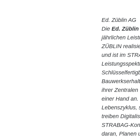
Ed. Züblin AG
Die
Ed. Züblin
jährlichen Lei
ZÜBLIN realisie
und ist im STR
Leistungsspekt
Schlüsselfertig
Bauwerkserhalt
ihrer Zentrale
einer Hand an.
Lebenszyklus,
treiben Digital
STRABAG-Konzer
daran, Planen 