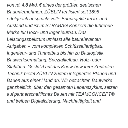
von rd. 4,8 Mrd. € eines der größten deutschen
Bauunternehmen. ZÜBLIN realisiert seit 1898
erfolgreich anspruchsvolle Bauprojekte im In- und
Ausland und ist im STRABAG-Konzern die führende
Marke für Hoch- und Ingenieurbau. Das
Leistungsspektrum umfasst alle baurelevanten
Aufgaben – vom komplexen Schlüsselfertigbau,
Ingenieur- und Tunnelbau bis hin zu Baulogistik,
Bauwerkserhaltung, Spezialtiefbau, Holz- oder
Stahlbau. Gestützt auf das Know-how ihrer Zentralen
Technik bietet ZÜBLIN zudem integriertes Planen und
Bauen aus einer Hand an. Wir betrachten Bauwerke
ganzheitlich, über den gesamten Lebenszyklus, setzen
auf partnerschaftliches Bauen mit TEAMCONCEPT®
und treiben Digitalisierung, Nachhaltigkeit und
Innovation stetig voran. Gemeinsam, im STRABAG-
Konzernverbund und mit externen Partner:innen,
arbeiten wir konsequent daran, Planen und Bauen