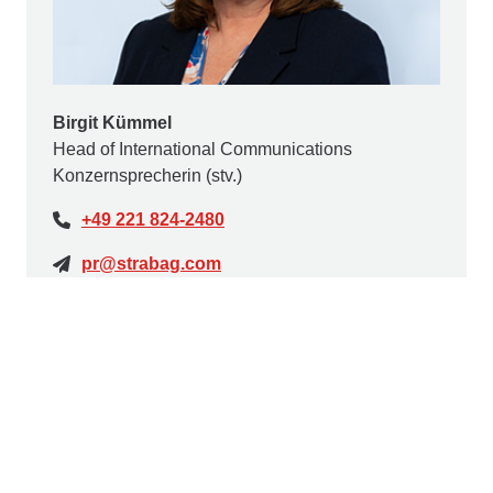
Birgit Kümmel
Head of International Communications
Konzernsprecherin (stv.)
+49 221 824-2480
pr@strabag.com
Ed. Züblin AG
Die
Ed. Züblin AG
, Stuttgart, beschäftigt rd.15.000
Mitarbeiter:innen und ist mit einer jährlichen Leistung
von rd. 4,8 Mrd. € eines der größten deutschen
Bauunternehmen. ZÜBLIN realisiert seit 1898
erfolgreich anspruchsvolle Bauprojekte im In- und