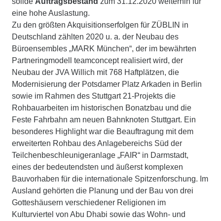
solide
Auftragsbestand
zum 31.12.2020 weiterhin für
eine hohe Auslastung.
Zu den größten Akquisitionserfolgen für ZÜBLIN in
Deutschland zählten 2020 u. a. der Neubau des
Büroensembles „MARK München“, der im bewährten
Partneringmodell teamconcept realisiert wird, der
Neubau der JVA Willich mit 768 Haftplätzen, die
Modernisierung der Potsdamer Platz Arkaden in Berlin
sowie im Rahmen des Stuttgart 21-Projekts die
Rohbauarbeiten im historischen Bonatzbau und die
Feste Fahrbahn am neuen Bahnknoten Stuttgart. Ein
besonderes Highlight war die Beauftragung mit dem
erweiterten Rohbau des Anlagebereichs Süd der
Teilchenbeschleunigeranlage „FAIR“ in Darmstadt,
eines der bedeutendsten und äußerst komplexen
Bauvorhaben für die internationale Spitzenforschung. Im
Ausland gehörten die Planung und der Bau von drei
Gotteshäusern verschiedener Religionen im
Kulturviertel von Abu Dhabi sowie das Wohn- und