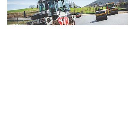
KONZERNNEWS
8.5.2026
Erfolgreiche Übernahme im
Infrastrukturausbau in
Süddeutschland
STRABAG hat die Übernahme der Gebr. Stumpp
GmbH & Co. KG mit Sitz in Balingen erfolgreich
abgeschlossen (Closing). Durch diesen Schritt erweitert
STRABAG ihre Kapazitäten im Infrastrukturbau und die
regionale Präsenz zwischen Schwarzwald und
Bodensee.