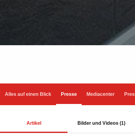
Alles auf einen Blick
Presse
Mediacenter
Pres
Artikel
Bilder und Videos (1)