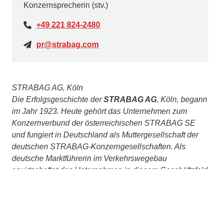
Konzernsprecherin (stv.)
+49 221 824-2480
pr@strabag.com
STRABAG AG, Köln
Die Erfolgsgeschichte der
STRABAG AG
, Köln, begann
im Jahr 1923. Heute gehört das Unternehmen zum
Konzernverbund der österreichischen STRABAG SE
und fungiert in Deutschland als Muttergesellschaft der
deutschen STRABAG-Konzerngesellschaften. Als
deutsche Marktführerin im Verkehrswegebau
erwirtschaftet das Unternehmen in diesem Geschäftsfeld
mit rund 15.000 Mitarbeiter:innen eine Jahresleistung
von ca. 4 Mrd. €. Von der digitalen Planung über die
Baustoffgewinnung und -produktion, den Bau der
Projekte, die Wartung und Unterhaltung durch eigene