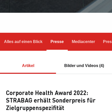
Alles auf einen Blick
Presse
Mediacenter
Pres
Artikel
Bilder und Videos (4)
Corporate Health Award 2022:
STRABAG erhält Sonderpreis für
Zielgruppenspezifität