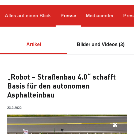
Alles auf einen Blick
Presse
Mediacenter
Pres
Artikel
Bilder und Videos (3)
„Robot – Straßenbau 4.0“ schafft
Basis für den autonomen
Asphalteinbau
23.2.2022