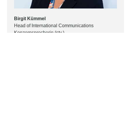
Birgit Kümmel
Head of International Communications
Konzernsprecherin (stv.)
+49 221 824-2480
pr@strabag.com
STRABAG AG, Köln
Die Erfolgsgeschichte der
STRABAG AG
, Köln, begann
im Jahr 1923. Heute gehört das Unternehmen zum
Konzernverbund der österreichischen STRABAG SE
und fungiert in Deutschland als Muttergesellschaft der
deutschen STRABAG-Konzerngesellschaften. Als
deutsche Marktführerin im Verkehrswegebau
erwirtschaftet das Unternehmen in diesem Geschäftsfeld