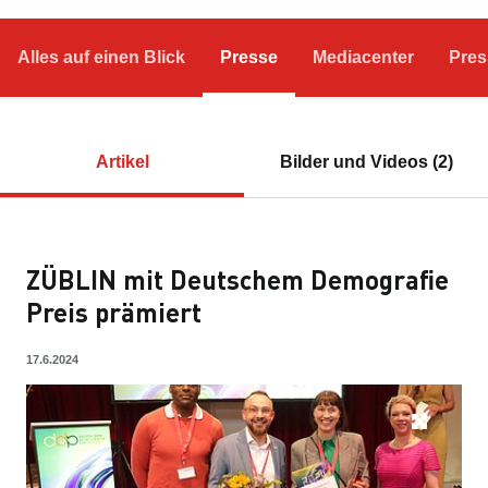
Alles auf einen Blick
Presse
Mediacenter
Pres
Artikel
Bilder und Videos (2)
ZÜBLIN mit Deutschem Demografie
Preis prämiert
17.6.2024