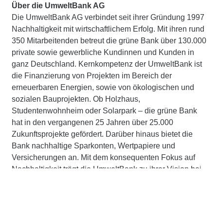
Über die UmweltBank AG
Die UmweltBank AG verbindet seit ihrer Gründung 1997
Nachhaltigkeit mit wirtschaftlichem Erfolg. Mit ihren rund
350 Mitarbeitenden betreut die grüne Bank über 130.000
private sowie gewerbliche Kundinnen und Kunden in
ganz Deutschland. Kernkompetenz der UmweltBank ist
die Finanzierung von Projekten im Bereich der
erneuerbaren Energien, sowie von ökologischen und
sozialen Bauprojekten. Ob Holzhaus,
Studentenwohnheim oder Solarpark – die grüne Bank
hat in den vergangenen 25 Jahren über 25.000
Zukunftsprojekte gefördert. Darüber hinaus bietet die
Bank nachhaltige Sparkonten, Wertpapiere und
Versicherungen an. Mit dem konsequenten Fokus auf
Nachhaltigkeit trägt die UmweltBank zu ihrer Vision bei,
eine lebenswerte Welt für kommende Generationen zu
schaffen.
Die Aktien der UmweltBank AG sind im Freiverkehr der
Börse München im Marktsegment m:access gelistet. Die