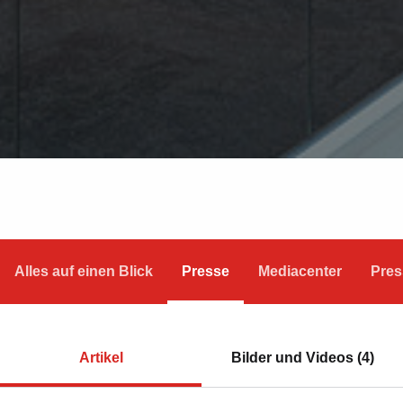
Alles auf einen Blick
Presse
Mediacenter
Pres
Artikel
Bilder und Videos (4)