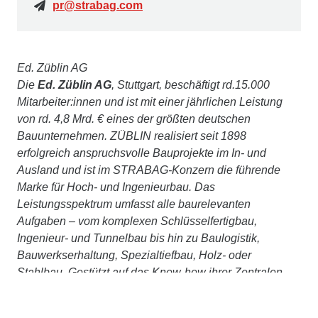
pr@strabag.com
Ed. Züblin AG
Die
Ed. Züblin AG
, Stuttgart, beschäftigt rd.15.000
Mitarbeiter:innen und ist mit einer jährlichen Leistung
von rd. 4,8 Mrd. € eines der größten deutschen
Bauunternehmen. ZÜBLIN realisiert seit 1898
erfolgreich anspruchsvolle Bauprojekte im In- und
Ausland und ist im STRABAG-Konzern die führende
Marke für Hoch- und Ingenieurbau. Das
Leistungsspektrum umfasst alle baurelevanten
Aufgaben – vom komplexen Schlüsselfertigbau,
Ingenieur- und Tunnelbau bis hin zu Baulogistik,
Bauwerkserhaltung, Spezialtiefbau, Holz- oder
Stahlbau. Gestützt auf das Know-how ihrer Zentralen
Technik bietet ZÜBLIN zudem integriertes Planen und
Bauen aus einer Hand an. Wir betrachten Bauwerke