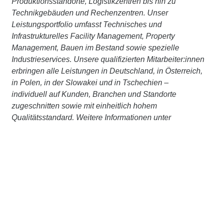
Produktionsstandorte, Logistikzentren bis hin zu
Technikgebäuden und Rechenzentren. Unser
Leistungsportfolio umfasst Technisches und
Infrastrukturelles Facility Management, Property
Management, Bauen im Bestand sowie spezielle
Industrieservices. Unsere qualifizierten Mitarbeiter:innen
erbringen alle Leistungen in Deutschland, in Österreich,
in Polen, in der Slowakei und in Tschechien –
individuell auf Kunden, Branchen und Standorte
zugeschnitten sowie mit einheitlich hohem
Qualitätsstandard. Weitere Informationen unter
www.strabag-pfs.de
.
Ed. Züblin AG
Die
Ed. Züblin AG
, Stuttgart, beschäftigt rd.15.000
Mitarbeiter:innen und ist mit einer jährlichen Leistung
von rd. 4,8 Mrd. € eines der größten deutschen
Bauunternehmen. ZÜBLIN realisiert seit 1898