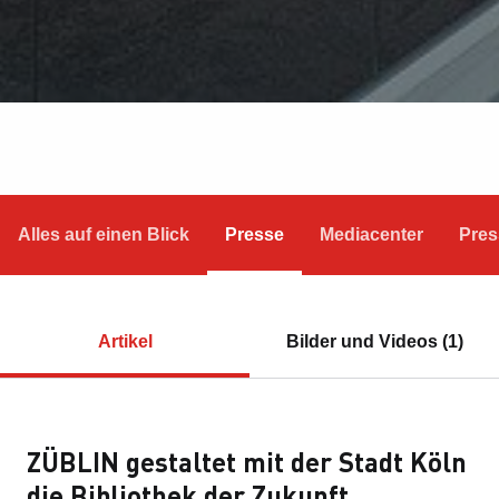
Alles auf einen Blick
Presse
Mediacenter
Pres
Artikel
Bilder und Videos (1)
ZÜBLIN gestaltet mit der Stadt Köln
die Bibliothek der Zukunft