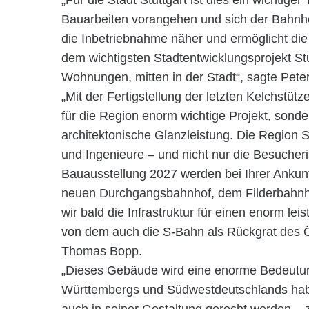
„Für die Stadt Stuttgart ist dies ein wichtiger
Bauarbeiten vorangehen und sich der Bahnhof
die Inbetriebnahme näher und ermöglicht die
dem wichtigsten Stadtentwicklungsprojekt Stu
Wohnungen, mitten in der Stadt“, sagte Peter
„Mit der Fertigstellung der letzten Kelchstütz
für die Region enorm wichtige Projekt, sonde
architektonische Glanzleistung. Die Region St
und Ingenieure – und nicht nur die Besucher
Bauausstellung 2027 werden bei Ihrer Ankunf
neuen Durchgangsbahnhof, dem Filderbahnho
wir bald die Infrastruktur für einen enorm le
von dem auch die S-Bahn als Rückgrat des ÖP
Thomas Bopp.
„Dieses Gebäude wird eine enorme Bedeutung
Württembergs und Südwestdeutschlands ha