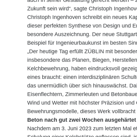
auch in seiner Gestaltung gerecht werden – ze
Zukunft sein wird“, sagte Christoph Ingenho
Christoph Ingenhoven schreibt ein neues Kap
dieser perfekten Synthese von Design und En
besondere Auszeichnung. Der neue Stuttgarte
Beispiel für Ingenieurbaukunst im besten Si
„Der heutige Tag erfüllt ZÜBLIN mit besonder
insbesondere das Planen, Biegen, Herstelle
Kelchbewehrung, haben eindrucksvoll gezeigt
eines braucht: einen interdisziplinären Schul
das unermüdlich über sich hinauswächst. Da
Eisenflechtern, Zimmerleuten und Betonbauer
Wind und Wetter mit höchster Präzision und 
Bewehrungsmodelle, dieses Werk vollbracht 
Beton nach gut zwei Wochen ausgehärtet
Nachdem am 3. Juni 2023 zum letzten Mal e