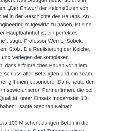
igen, was Stuttgart heute ist, und in
ven. „Der Entwurf der Kelchstützen von
itel in der Geschichte des Bauens. An
gineering mitgewirkt zu haben, ist eine
r Hauptbahnhof ist ein perfektes
nne“, sagte Professor Werner Sobek.
em Stolz. Die Realisierung der Kelche,
n und Verlegen der komplexen
, dass erfolgreiches Bauen vor allem
terschluss aller Beteiligten und ein Team,
her gilt mein besonderer Dank heute den
n sowie unseren Partnerfirmen, die bei
Qualität, unter Einsatz modernster 3D-
haben“, sagte Stephan Keinath.
twa 100 Mischerladungen Beton in die