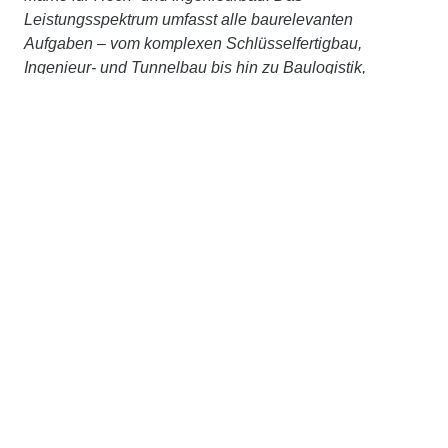
Leistungsspektrum umfasst alle baurelevanten
Aufgaben – vom komplexen Schlüsselfertigbau,
Ingenieur- und Tunnelbau bis hin zu Baulogistik,
Bauwerkserhaltung, Spezialtiefbau, Holz- oder
Stahlbau. Gestützt auf das Know-how ihrer Zentralen
Technik bietet ZÜBLIN zudem integriertes Planen und
Bauen aus einer Hand an. Wir betrachten Bauwerke
ganzheitlich, über den gesamten Lebenszyklus, setzen
auf partnerschaftliches Bauen mit TEAMCONCEPT®
und treiben Digitalisierung, Nachhaltigkeit und
Innovation stetig voran. Gemeinsam, im STRABAG-
Konzernverbund und mit externen Partner:innen,
arbeiten wir konsequent daran, Planen und Bauen
ressourcenschonend und klimaneutral zu machen.
Weitere Informationen unter
www.zueblin.de