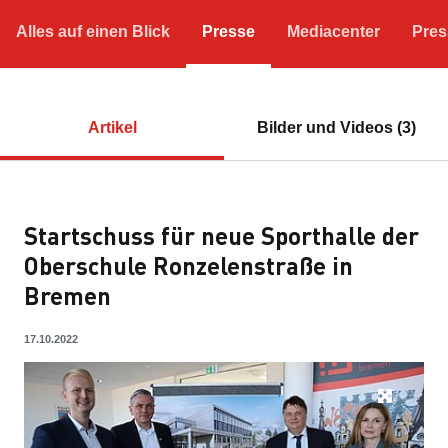
Alles auf einen Blick
Presse
Mediacenter
Pres
Artikel
Bilder und Videos (3)
Startschuss für neue Sporthalle der
Oberschule Ronzelenstraße in
Bremen
17.10.2022