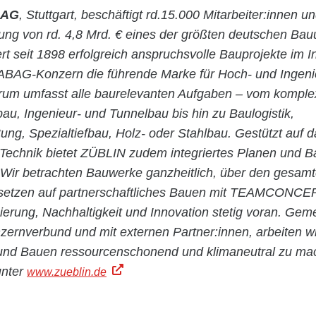
 AG
, Stuttgart, beschäftigt rd.15.000 Mitarbeiter:innen un
stung von rd. 4,8 Mrd. € eines der größten deutschen Ba
rt seit 1898 erfolgreich anspruchsvolle Bauprojekte im 
ABAG-Konzern die führende Marke für Hoch- und Ingen
rum umfasst alle baurelevanten Aufgaben – vom kompl
bau, Ingenieur- und Tunnelbau bis hin zu Baulogistik,
ung, Spezialtiefbau, Holz- oder Stahlbau. Gestützt auf
n Technik bietet ZÜBLIN zudem integriertes Planen und 
 Wir betrachten Bauwerke ganzheitlich, über den gesam
 setzen auf partnerschaftliches Bauen mit TEAMCONC
isierung, Nachhaltigkeit und Innovation stetig voran. Ge
nverbund und mit externen Partner:innen, arbeiten w
und Bauen ressourcenschonend und klimaneutral zu ma
unter
www.zueblin.de