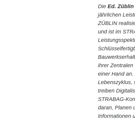
Die
Ed. Züblin
jährlichen Lei
ZÜBLIN realisie
und ist im STR
Leistungsspekt
Schlüsselfertig
Bauwerkserhalt
ihrer Zentrale
einer Hand an.
Lebenszyklus,
treiben Digital
STRABAG-Konzer
daran, Planen 
Informationen 