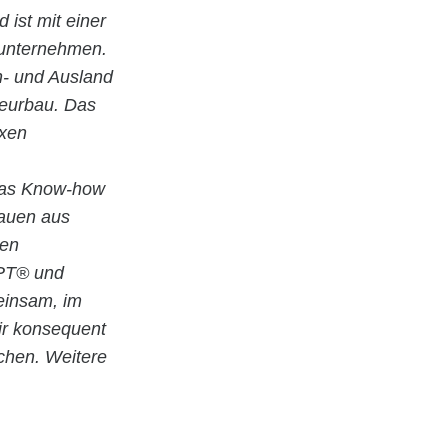
d ist mit einer
uunternehmen.
In- und Ausland
ieurbau. Das
exen
 das Know-how
Bauen aus
ten
EPT® und
meinsam, im
ir konsequent
chen. Weitere