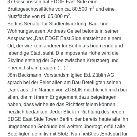
37 Geschossen hat EDGE East Side eine
2
Bruttogeschossfläche von ca. 80.500 m
und eine
2
Nutzfläche von rd. 65.000 m
.
Berlins Senator für Stadtentwicklung, Bau- und
Wohnungswesen, Andreas Geisel betonte in seiner
Ansprache: „Das EDGE East Side entsteht an einem
Ort, der wie kein anderer für Berlin als boomende und
lebendige Stadt steht. Die imposante Höhe wird die
Skyline entlang der Spree zwischen Kreuzberg und
Friedrichshain prägen. (…).“
Jörn Beckmann, Vorstandsmitglied Ed. Züblin AG
sprach bei der Feier allen am Bau Beteiligten seinen
Dank aus: „Im Namen von ZÜBLIN möchte ich mich bei
allen, die mit ihrem Engagement dazu beigetragen
haben, dass wir heute das Richtfest feiern können,
herzlich bedanken! Jeder Blick in Richtung des neuen
EDGE East Side Tower Berlin, der bereits heute alle ihn
umgebenden Gebäude bei weitem überragt, erfüllt alle
Beteiligten definitiv mit Stolz. Nun heißt es ‚Endspurt für