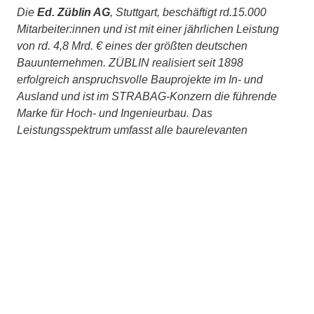
Die
Ed. Züblin AG
, Stuttgart, beschäftigt rd.15.000
Mitarbeiter:innen und ist mit einer jährlichen Leistung
von rd. 4,8 Mrd. € eines der größten deutschen
Bauunternehmen. ZÜBLIN realisiert seit 1898
erfolgreich anspruchsvolle Bauprojekte im In- und
Ausland und ist im STRABAG-Konzern die führende
Marke für Hoch- und Ingenieurbau. Das
Leistungsspektrum umfasst alle baurelevanten
Aufgaben – vom komplexen Schlüsselfertigbau,
Ingenieur- und Tunnelbau bis hin zu Baulogistik,
Bauwerkserhaltung, Spezialtiefbau, Holz- oder
Stahlbau. Gestützt auf das Know-how ihrer Zentralen
Technik bietet ZÜBLIN zudem integriertes Planen und
Bauen aus einer Hand an. Wir betrachten Bauwerke
ganzheitlich, über den gesamten Lebenszyklus, setzen
auf partnerschaftliches Bauen mit TEAMCONCEPT®
und treiben Digitalisierung, Nachhaltigkeit und
Innovation stetig voran. Gemeinsam, im STRABAG-