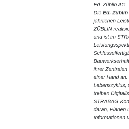
Ed. Züblin AG
Die
Ed. Züblin
jährlichen Lei
ZÜBLIN realisie
und ist im STR
Leistungsspekt
Schlüsselfertig
Bauwerkserhalt
ihrer Zentrale
einer Hand an.
Lebenszyklus,
treiben Digital
STRABAG-Konzer
daran, Planen 
Informationen 