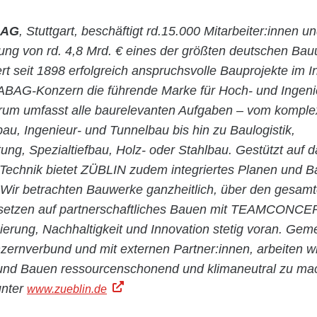
 AG
, Stuttgart, beschäftigt rd.15.000 Mitarbeiter:innen un
stung von rd. 4,8 Mrd. € eines der größten deutschen Ba
rt seit 1898 erfolgreich anspruchsvolle Bauprojekte im 
ABAG-Konzern die führende Marke für Hoch- und Ingen
rum umfasst alle baurelevanten Aufgaben – vom kompl
bau, Ingenieur- und Tunnelbau bis hin zu Baulogistik,
ung, Spezialtiefbau, Holz- oder Stahlbau. Gestützt auf
n Technik bietet ZÜBLIN zudem integriertes Planen und 
 Wir betrachten Bauwerke ganzheitlich, über den gesam
 setzen auf partnerschaftliches Bauen mit TEAMCONC
isierung, Nachhaltigkeit und Innovation stetig voran. Ge
nverbund und mit externen Partner:innen, arbeiten w
und Bauen ressourcenschonend und klimaneutral zu ma
unter
www.zueblin.de