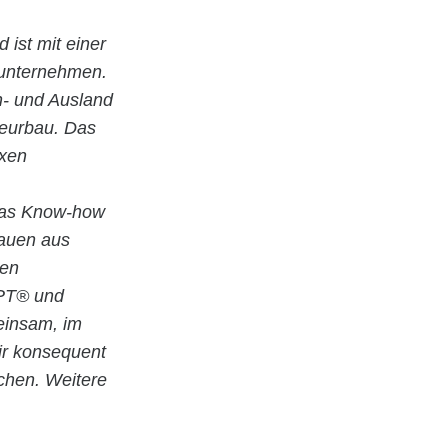
d ist mit einer
uunternehmen.
In- und Ausland
ieurbau. Das
exen
 das Know-how
Bauen aus
ten
EPT® und
meinsam, im
ir konsequent
chen. Weitere