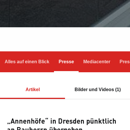
Alles auf einen Blick
Presse
Mediacenter
Pres
Artikel
Bilder und Videos (1)
„Annenhöfe“ in Dresden pünktlich
an Bauherrn übergeben