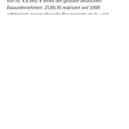
von rd. 4,8 Mrd. € eines der größten deutschen
Bauunternehmen. ZÜBLIN realisiert seit 1898
erfolgreich anspruchsvolle Bauprojekte im In- und
Ausland und ist im STRABAG-Konzern die führende
Marke für Hoch- und Ingenieurbau. Das
Leistungsspektrum umfasst alle baurelevanten
Aufgaben – vom komplexen Schlüsselfertigbau,
Ingenieur- und Tunnelbau bis hin zu Baulogistik,
Bauwerkserhaltung, Spezialtiefbau, Holz- oder
Stahlbau. Gestützt auf das Know-how ihrer Zentralen
Technik bietet ZÜBLIN zudem integriertes Planen und
Bauen aus einer Hand an. Wir betrachten Bauwerke
ganzheitlich, über den gesamten Lebenszyklus, setzen
auf partnerschaftliches Bauen mit TEAMCONCEPT®
und treiben Digitalisierung, Nachhaltigkeit und
Innovation stetig voran. Gemeinsam, im STRABAG-
Konzernverbund und mit externen Partner:innen,
arbeiten wir konsequent daran, Planen und Bauen
ressourcenschonend und klimaneutral zu machen.