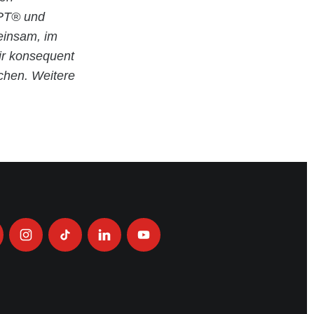
EPT® und
meinsam, im
ir konsequent
chen. Weitere