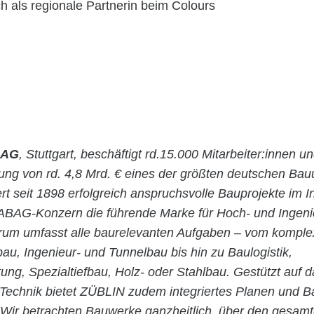
 als regionale Partnerin beim Colours
 AG
, Stuttgart, beschäftigt rd.15.000 Mitarbeiter:innen un
stung von rd. 4,8 Mrd. € eines der größten deutschen Ba
rt seit 1898 erfolgreich anspruchsvolle Bauprojekte im 
ABAG-Konzern die führende Marke für Hoch- und Ingen
rum umfasst alle baurelevanten Aufgaben – vom kompl
bau, Ingenieur- und Tunnelbau bis hin zu Baulogistik,
ung, Spezialtiefbau, Holz- oder Stahlbau. Gestützt auf
n Technik bietet ZÜBLIN zudem integriertes Planen und 
 Wir betrachten Bauwerke ganzheitlich, über den gesam