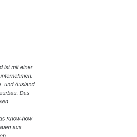
d ist mit einer
uunternehmen.
In- und Ausland
ieurbau. Das
exen
 das Know-how
Bauen aus
ten