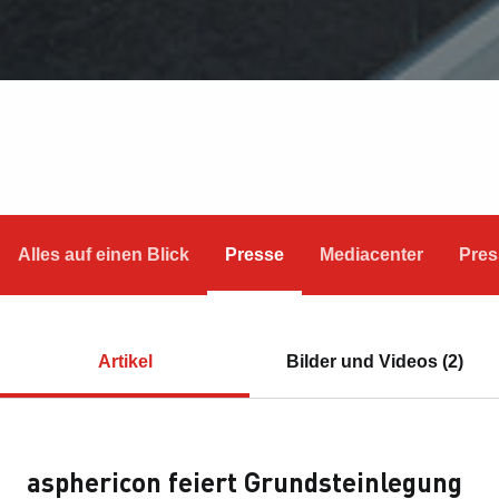
Alles auf einen Blick
Presse
Mediacenter
Pres
Artikel
Bilder und Videos (2)
asphericon feiert Grundsteinlegung