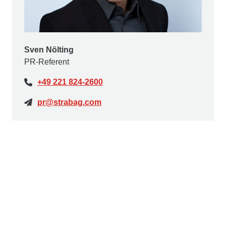
Sven Nölting
PR-Referent
+49 221 824-2600
pr@strabag.com
Ed. Züblin AG
Die
Ed. Züblin AG
, Stuttgart, beschäftigt rd.15.000
Mitarbeiter:innen und ist mit einer jährlichen Leistung
von rd. 4,8 Mrd. € eines der größten deutschen
Bauunternehmen. ZÜBLIN realisiert seit 1898
erfolgreich anspruchsvolle Bauprojekte im In- und
Ausland und ist im STRABAG-Konzern die führende