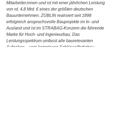
Mitarbeiter:innen und ist mit einer jährlichen Leistung
von rd. 4,8 Mrd. € eines der größten deutschen
Bauunternehmen. ZÜBLIN realisiert seit 1898
erfolgreich anspruchsvolle Bauprojekte im In- und
Ausland und ist im STRABAG-Konzern die führende
Marke für Hoch- und Ingenieurbau. Das
Leistungsspektrum umfasst alle baurelevanten
Aufgaben – vom komplexen Schlüsselfertigbau,
Ingenieur- und Tunnelbau bis hin zu Baulogistik,
Bauwerkserhaltung, Spezialtiefbau, Holz- oder
Stahlbau. Gestützt auf das Know-how ihrer Zentralen
Technik bietet ZÜBLIN zudem integriertes Planen und
Bauen aus einer Hand an. Wir betrachten Bauwerke
ganzheitlich, über den gesamten Lebenszyklus, setzen
auf partnerschaftliches Bauen mit TEAMCONCEPT®
und treiben Digitalisierung, Nachhaltigkeit und
Innovation stetig voran. Gemeinsam, im STRABAG-
Konzernverbund und mit externen Partner:innen,
arbeiten wir konsequent daran, Planen und Bauen