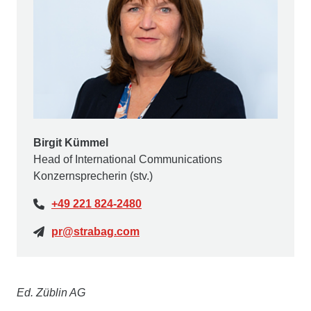
Birgit Kümmel
Head of International Communications
Konzernsprecherin (stv.)
+49 221 824-2480
pr@strabag.com
Ed. Züblin AG
Die
Ed. Züblin AG
, Stuttgart, beschäftigt rd.15.000