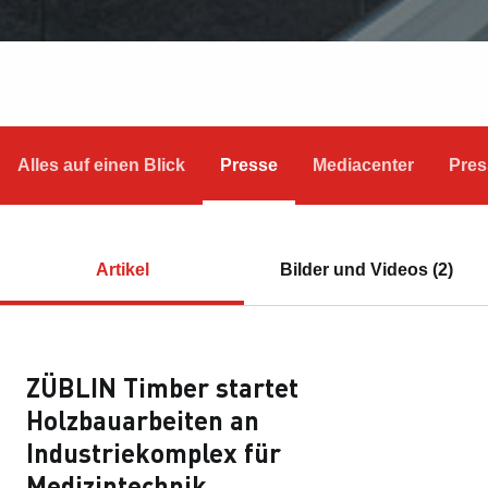
Alles auf einen Blick
Presse
Mediacenter
Pres
Artikel
Bilder und Videos (2)
ZÜBLIN Timber startet
Holzbauarbeiten an
Industriekomplex für
Medizintechnik