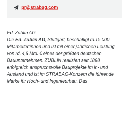
pr@strabag.com
Ed. Züblin AG
Die
Ed. Züblin AG
, Stuttgart, beschäftigt rd.15.000
Mitarbeiter:innen und ist mit einer jährlichen Leistung
von rd. 4,8 Mrd. € eines der größten deutschen
Bauunternehmen. ZÜBLIN realisiert seit 1898
erfolgreich anspruchsvolle Bauprojekte im In- und
Ausland und ist im STRABAG-Konzern die führende
Marke für Hoch- und Ingenieurbau. Das
Leistungsspektrum umfasst alle baurelevanten
Aufgaben – vom komplexen Schlüsselfertigbau,
Ingenieur- und Tunnelbau bis hin zu Baulogistik,
Bauwerkserhaltung, Spezialtiefbau, Holz- oder
Stahlbau. Gestützt auf das Know-how ihrer Zentralen
Technik bietet ZÜBLIN zudem integriertes Planen und