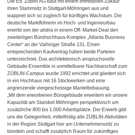
Die Ed. Züblin AG baut mit einem Immobilien-Zukauf
ihren Stammsitz in Stuttgart-Möhringen aus und
wappnet sich so zugleich für künftiges Wachstum. Die
deutsche Marktführerin im Hoch- und Ingenieurbau
erwirbt von der alstria in einem Off- Market-Deal den
zweiteiligen Bürohochhaus-Komplex „Atlanta Business
Center“ an der Vaihinger Straße 131. Einen
entsprechenden Kaufvertrag haben beide Parteien
unterzeichnet. Das architektonisch anspruchsvolle
Gebäude-Ensemble in unmittelbarer Nachbarschaft zum
ZÜBLIN-Campus wurde 1992 errichtet und gliedert sich
in ein Hochhaus mit 16 Stockwerken und eine
angrenzende viergeschossige Mantelbebauung.
„Mit dem erworbenen Bürogebäude erweitern wir unsere
Kapazität am Standort Möhringen perspektivisch um
zusätzliche 800 bis 1.000 Arbeitsplätze. Der Erwerb gibt
uns die Gelegenheit, mittelfristig alle ZÜBLIN-Aktivitäten
in der Region Stuttgart hier am Unternehmenssitz zu
bündeln und schafft zusätzlich Raum für zukünftiges