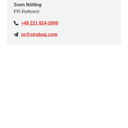
Sven Nölting
PR-Referent
+49 221 824-2600
pr@strabag.com
Ed. Züblin AG
Die
Ed. Züblin AG
, Stuttgart, beschäftigt rd.15.000
Mitarbeiter:innen und ist mit einer jährlichen Leistung
von rd. 4,8 Mrd. € eines der größten deutschen
Bauunternehmen. ZÜBLIN realisiert seit 1898
erfolgreich anspruchsvolle Bauprojekte im In- und
Ausland und ist im STRABAG-Konzern die führende
Marke für Hoch- und Ingenieurbau. Das
Leistungsspektrum umfasst alle baurelevanten
Aufgaben – vom komplexen Schlüsselfertigbau,