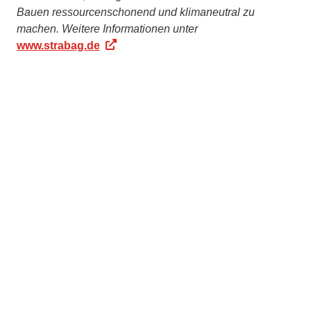
Bauen ressourcenschonend und klimaneutral zu
machen. Weitere Informationen unter
www.strabag.de
Ed. Züblin AG
Die
Ed. Züblin AG
, Stuttgart, beschäftigt rd.15.000
Mitarbeiter:innen und ist mit einer jährlichen Leistung
von rd. 4,8 Mrd. € eines der größten deutschen
Bauunternehmen. ZÜBLIN realisiert seit 1898
erfolgreich anspruchsvolle Bauprojekte im In- und
Ausland und ist im STRABAG-Konzern die führende
Marke für Hoch- und Ingenieurbau. Das
Leistungsspektrum umfasst alle baurelevanten
Aufgaben – vom komplexen Schlüsselfertigbau,
Ingenieur- und Tunnelbau bis hin zu Baulogistik,
Bauwerkserhaltung, Spezialtiefbau, Holz- oder
Stahlbau. Gestützt auf das Know-how ihrer Zentralen
Technik bietet ZÜBLIN zudem integriertes Planen und