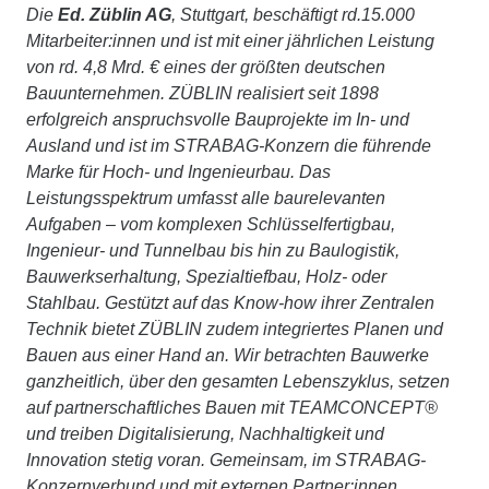
Die
Ed. Züblin AG
, Stuttgart, beschäftigt rd.15.000
Mitarbeiter:innen und ist mit einer jährlichen Leistung
von rd. 4,8 Mrd. € eines der größten deutschen
Bauunternehmen. ZÜBLIN realisiert seit 1898
erfolgreich anspruchsvolle Bauprojekte im In- und
Ausland und ist im STRABAG-Konzern die führende
Marke für Hoch- und Ingenieurbau. Das
Leistungsspektrum umfasst alle baurelevanten
Aufgaben – vom komplexen Schlüsselfertigbau,
Ingenieur- und Tunnelbau bis hin zu Baulogistik,
Bauwerkserhaltung, Spezialtiefbau, Holz- oder
Stahlbau. Gestützt auf das Know-how ihrer Zentralen
Technik bietet ZÜBLIN zudem integriertes Planen und
Bauen aus einer Hand an. Wir betrachten Bauwerke
ganzheitlich, über den gesamten Lebenszyklus, setzen
auf partnerschaftliches Bauen mit TEAMCONCEPT®
und treiben Digitalisierung, Nachhaltigkeit und
Innovation stetig voran. Gemeinsam, im STRABAG-
Konzernverbund und mit externen Partner:innen,