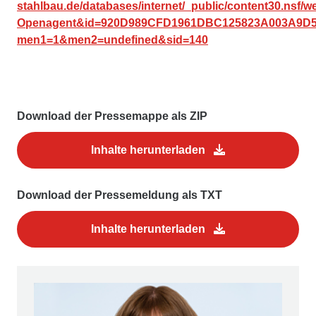
stahlbau.de/databases/internet/_public/content30.nsf/
Openagent&id=920D989CFD1961DBC125823A003A9D
men1=1&men2=undefined&sid=140
Download der Pressemappe als ZIP
Inhalte herunterladen
Download der Pressemeldung als TXT
Inhalte herunterladen