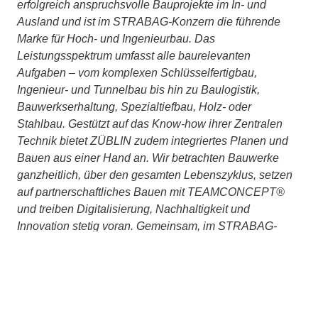
erfolgreich anspruchsvolle Bauprojekte im In- und
Ausland und ist im STRABAG-Konzern die führende
Marke für Hoch- und Ingenieurbau. Das
Leistungsspektrum umfasst alle baurelevanten
Aufgaben – vom komplexen Schlüsselfertigbau,
Ingenieur- und Tunnelbau bis hin zu Baulogistik,
Bauwerkserhaltung, Spezialtiefbau, Holz- oder
Stahlbau. Gestützt auf das Know-how ihrer Zentralen
Technik bietet ZÜBLIN zudem integriertes Planen und
Bauen aus einer Hand an. Wir betrachten Bauwerke
ganzheitlich, über den gesamten Lebenszyklus, setzen
auf partnerschaftliches Bauen mit TEAMCONCEPT®
und treiben Digitalisierung, Nachhaltigkeit und
Innovation stetig voran. Gemeinsam, im STRABAG-
Konzernverbund und mit externen Partner:innen,
arbeiten wir konsequent daran, Planen und Bauen
ressourcenschonend und klimaneutral zu machen.
Weitere Informationen unter
www.zueblin.de