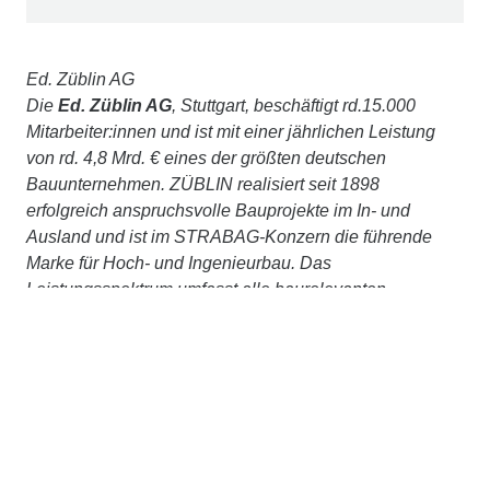
Ed. Züblin AG
Die
Ed. Züblin AG
, Stuttgart, beschäftigt rd.15.000
Mitarbeiter:innen und ist mit einer jährlichen Leistung
von rd. 4,8 Mrd. € eines der größten deutschen
Bauunternehmen. ZÜBLIN realisiert seit 1898
erfolgreich anspruchsvolle Bauprojekte im In- und
Ausland und ist im STRABAG-Konzern die führende
Marke für Hoch- und Ingenieurbau. Das
Leistungsspektrum umfasst alle baurelevanten
Aufgaben – vom komplexen Schlüsselfertigbau,
Ingenieur- und Tunnelbau bis hin zu Baulogistik,
Bauwerkserhaltung, Spezialtiefbau, Holz- oder
Stahlbau. Gestützt auf das Know-how ihrer Zentralen
Technik bietet ZÜBLIN zudem integriertes Planen und
Bauen aus einer Hand an. Wir betrachten Bauwerke
ganzheitlich, über den gesamten Lebenszyklus, setzen