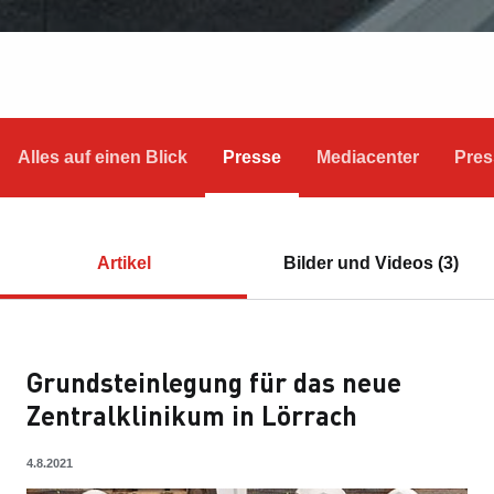
Alles auf einen Blick
Presse
Mediacenter
Pres
Artikel
Bilder und Videos (3)
Grundsteinlegung für das neue
Zentralklinikum in Lörrach
4.8.2021