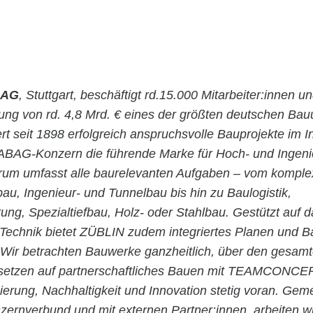
 AG
, Stuttgart, beschäftigt rd.15.000 Mitarbeiter:innen un
stung von rd. 4,8 Mrd. € eines der größten deutschen Ba
rt seit 1898 erfolgreich anspruchsvolle Bauprojekte im 
ABAG-Konzern die führende Marke für Hoch- und Ingen
rum umfasst alle baurelevanten Aufgaben – vom kompl
bau, Ingenieur- und Tunnelbau bis hin zu Baulogistik,
ung, Spezialtiefbau, Holz- oder Stahlbau. Gestützt auf
n Technik bietet ZÜBLIN zudem integriertes Planen und 
 Wir betrachten Bauwerke ganzheitlich, über den gesam
 setzen auf partnerschaftliches Bauen mit TEAMCONC
isierung, Nachhaltigkeit und Innovation stetig voran. Ge
nverbund und mit externen Partner:innen, arbeiten w