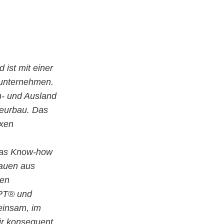
d ist mit einer
uunternehmen.
In- und Ausland
ieurbau. Das
exen
 das Know-how
Bauen aus
ten
EPT® und
meinsam, im
ir konsequent