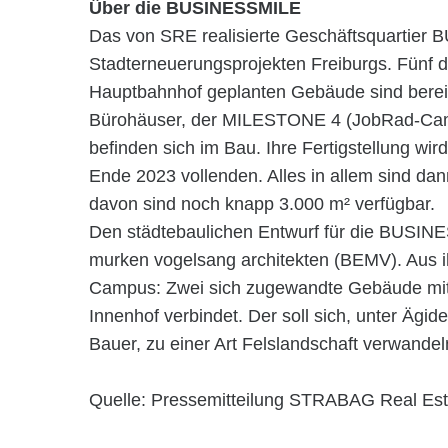
Über die BUSINESSMILE
Das von SRE realisierte Geschäftsquartier
Stadterneuerungsprojekten Freiburgs. Fünf d
Hauptbahnhof geplanten Gebäude sind bereits
Bürohäuser, der MILESTONE 4 (JobRad-Ca
befinden sich im Bau. Ihre Fertigstellung wir
Ende 2023 vollenden. Alles in allem sind da
davon sind noch knapp 3.000 m² verfügbar.
Den städtebaulichen Entwurf für die BUSIN
murken vogelsang architekten (BEMV). Aus 
Campus: Zwei sich zugewandte Gebäude mit 
Innenhof verbindet. Der soll sich, unter Ägi
Bauer, zu einer Art Felslandschaft verwandel
Quelle: Pressemitteilung STRABAG Real E