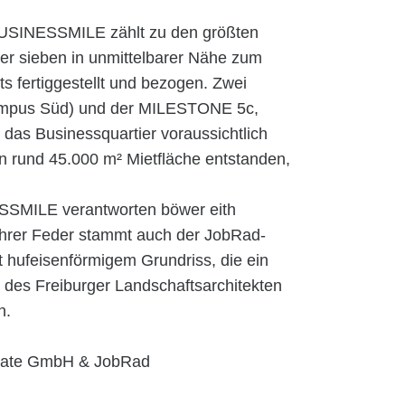
 BUSINESSMILE zählt zu den größten
er sieben in unmittelbarer Nähe zum
 fertiggestellt und bezogen. Zwei
mpus Süd) und der MILESTONE 5c,
d das Businessquartier voraussichtlich
nn rund 45.000 m² Mietfläche entstanden,
ESSMILE verantworten böwer eith
ihrer Feder stammt auch der JobRad-
hufeisenförmigem Grundriss, die ein
de des Freiburger Landschaftsarchitekten
n.
state GmbH & JobRad