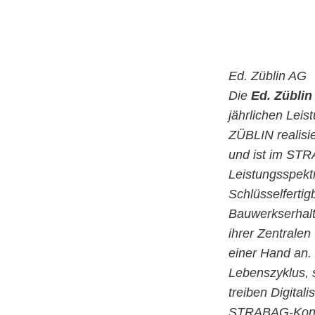
Ed. Züblin AG
Die
Ed. Züblin
jährlichen Lei
ZÜBLIN realisie
und ist im STR
Leistungsspekt
Schlüsselfertig
Bauwerkserhalt
ihrer Zentrale
einer Hand an.
Lebenszyklus,
treiben Digital
STRABAG-Konzer