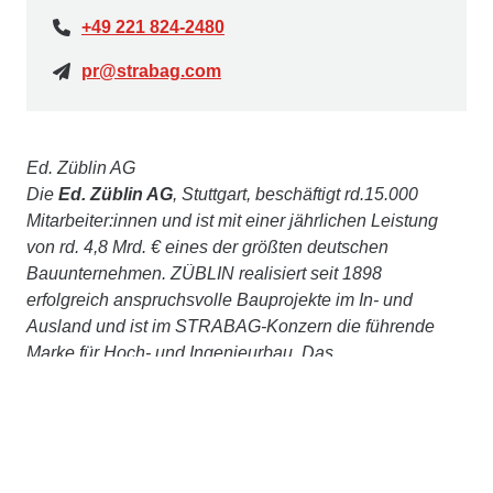
+49 221 824-2480
pr@strabag.com
Ed. Züblin AG
Die
Ed. Züblin AG
, Stuttgart, beschäftigt rd.15.000
Mitarbeiter:innen und ist mit einer jährlichen Leistung
von rd. 4,8 Mrd. € eines der größten deutschen
Bauunternehmen. ZÜBLIN realisiert seit 1898
erfolgreich anspruchsvolle Bauprojekte im In- und
Ausland und ist im STRABAG-Konzern die führende
Marke für Hoch- und Ingenieurbau. Das
Leistungsspektrum umfasst alle baurelevanten
Aufgaben – vom komplexen Schlüsselfertigbau,
Ingenieur- und Tunnelbau bis hin zu Baulogistik,
Bauwerkserhaltung, Spezialtiefbau, Holz- oder
Stahlbau. Gestützt auf das Know-how ihrer Zentralen