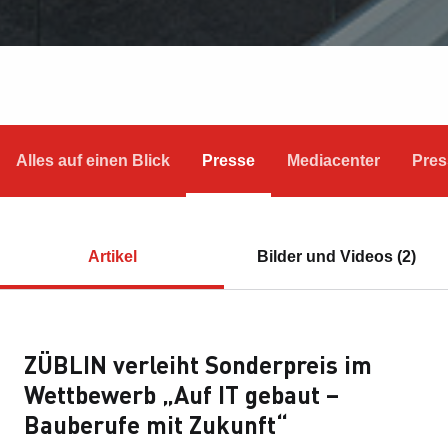
Alles auf einen Blick
Presse
Mediacenter
Pres
Artikel
Bilder und Videos (2)
ZÜBLIN verleiht Sonderpreis im
Wettbewerb „Auf IT gebaut –
Bauberufe mit Zukunft“