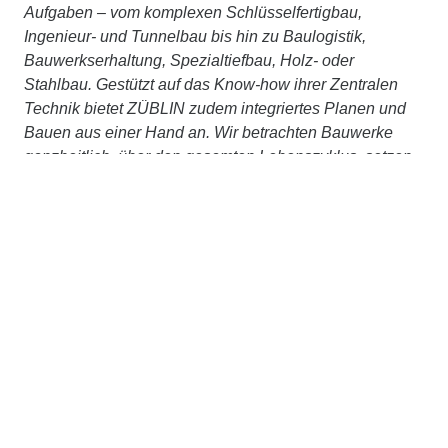
Aufgaben – vom komplexen Schlüsselfertigbau,
Ingenieur- und Tunnelbau bis hin zu Baulogistik,
Bauwerkserhaltung, Spezialtiefbau, Holz- oder
Stahlbau. Gestützt auf das Know-how ihrer Zentralen
Technik bietet ZÜBLIN zudem integriertes Planen und
Bauen aus einer Hand an. Wir betrachten Bauwerke
ganzheitlich, über den gesamten Lebenszyklus, setzen
auf partnerschaftliches Bauen mit TEAMCONCEPT®
und treiben Digitalisierung, Nachhaltigkeit und
Innovation stetig voran. Gemeinsam, im STRABAG-
Konzernverbund und mit externen Partner:innen,
arbeiten wir konsequent daran, Planen und Bauen
ressourcenschonend und klimaneutral zu machen.
Weitere Informationen unter
www.zueblin.de
Kontakt