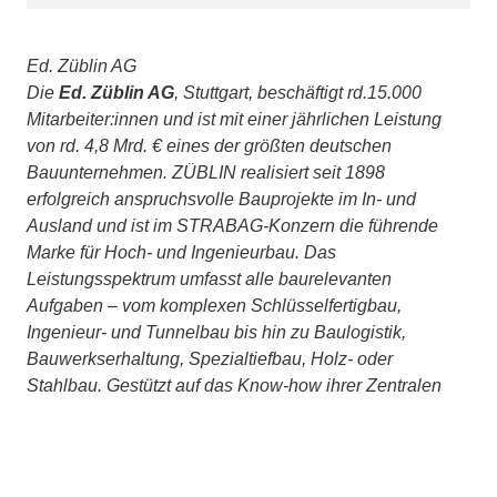
Ed. Züblin AG
Die
Ed. Züblin AG
, Stuttgart, beschäftigt rd.15.000
Mitarbeiter:innen und ist mit einer jährlichen Leistung
von rd. 4,8 Mrd. € eines der größten deutschen
Bauunternehmen. ZÜBLIN realisiert seit 1898
erfolgreich anspruchsvolle Bauprojekte im In- und
Ausland und ist im STRABAG-Konzern die führende
Marke für Hoch- und Ingenieurbau. Das
Leistungsspektrum umfasst alle baurelevanten
Aufgaben – vom komplexen Schlüsselfertigbau,
Ingenieur- und Tunnelbau bis hin zu Baulogistik,
Bauwerkserhaltung, Spezialtiefbau, Holz- oder
Stahlbau. Gestützt auf das Know-how ihrer Zentralen
Technik bietet ZÜBLIN zudem integriertes Planen und
Bauen aus einer Hand an. Wir betrachten Bauwerke
ganzheitlich, über den gesamten Lebenszyklus, setzen
auf partnerschaftliches Bauen mit TEAMCONCEPT®