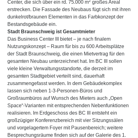
2
Center, die sich über ein rd. 75.000 m
großes Areal
erstrecken. Die Fassade des Neubaus fügt sich mit ihren
dunkelrot/braunen Elementen in das Farbkonzept der
Bestandsgebäude ein.
Stadt Braunschweig ist Gesamtmieter
Das Business Center III bietet – je nach finalem
Nutzungskonzept – Raum für bis zu 600 Arbeitsplätze
der Stadt Braunschweig, die einen Mietvertrag für den
gesamten Neubau unterzeichnet hat. Im BC III sollen
viele kleine Verwaltungsstandorte, die derzeit im
gesamten Stadtgebiet verteilt sind, dauerhaft
zusammengefasst werden. In dem Gebäudekomplex
lassen sich neben 1-3-Personen-Büros und
Großraumbüros auf Wunsch des Mieters auch „Open
Space“-Varianten mit entsprechenden Nebenfunktionen
realisieren. Im Erdgeschoss des BC III entsteht ein
großzügiger Konferenzbereich mit vier Sitzungssälen
und vorgelagertem Foyer mit Pausenbereich; weitere
Besprechungsräume finden sich auf der Galerie des 1.