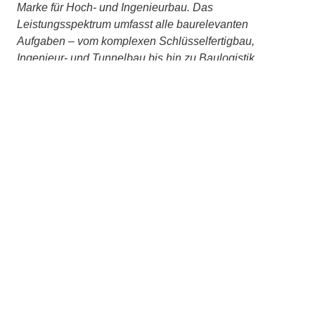
Marke für Hoch- und Ingenieurbau. Das
Leistungsspektrum umfasst alle baurelevanten
Aufgaben – vom komplexen Schlüsselfertigbau,
Ingenieur- und Tunnelbau bis hin zu Baulogistik,
Bauwerkserhaltung, Spezialtiefbau, Holz- oder
Stahlbau. Gestützt auf das Know-how ihrer Zentralen
Technik bietet ZÜBLIN zudem integriertes Planen und
Bauen aus einer Hand an. Wir betrachten Bauwerke
ganzheitlich, über den gesamten Lebenszyklus, setzen
auf partnerschaftliches Bauen mit TEAMCONCEPT®
und treiben Digitalisierung, Nachhaltigkeit und
Innovation stetig voran. Gemeinsam, im STRABAG-
Konzernverbund und mit externen Partner:innen,
arbeiten wir konsequent daran, Planen und Bauen
ressourcenschonend und klimaneutral zu machen.
Weitere Informationen unter
www.zueblin.de