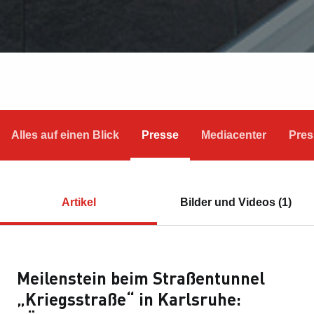
Alles auf einen Blick
Presse
Mediacenter
Pres
Artikel
Bilder und Videos (1)
Meilenstein beim Straßentunnel
„Kriegsstraße“ in Karlsruhe: