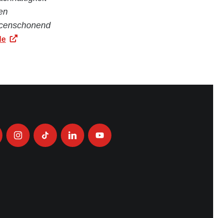
en
urcenschonend
de