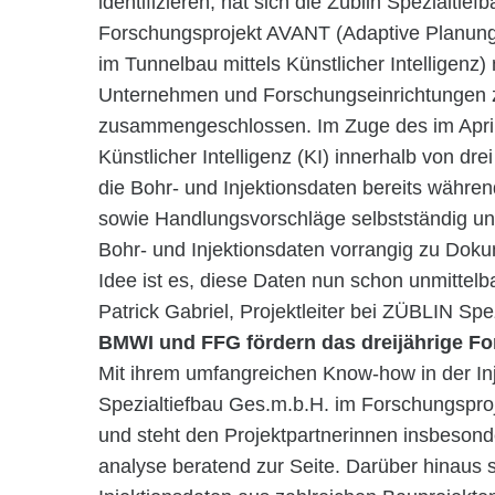
identifizieren, hat sich die Züblin Spezialtie
Forschungsprojekt AVANT (Adaptive Planun
im Tunnelbau mittels Künstlicher Intelligenz
Unternehmen und Forschungseinrichtungen 
zusammengeschlossen. Im Zuge des im April g
Künstlicher Intelligenz (KI) innerhalb von dr
die Bohr- und Injektionsdaten bereits währen
sowie Handlungsvorschläge selbstständig und 
Bohr- und Injektionsdaten vorrangig zu Dok
Idee ist es, diese Daten nun schon unmittelba
Patrick Gabriel, Projektleiter bei ZÜBLIN Spez
BMWI und FFG fördern das dreijährige F
Mit ihrem umfangreichen Know-how in der Inj
Spezialtiefbau Ges.m.b.H. im Forschungsproje
und steht den Projektpartnerinnen insbeson
analyse beratend zur Seite. Darüber hinaus s