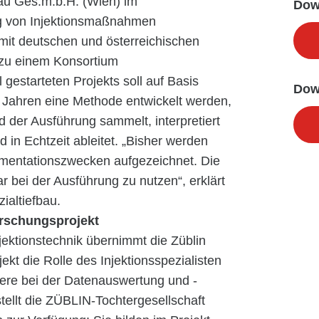
fbau Ges.m.b.H. (Wien) im
Dow
g von Injektionsmaßnahmen
) mit deutschen und österreichischen
zu einem Konsortium
estarteten Projekts soll auf Basis
Dow
ei Jahren eine Methode entwickelt werden,
d der Ausführung sammelt, interpretiert
in Echtzeit ableitet. „Bisher werden
umentationszwecken aufgezeichnet. Die
r bei der Ausführung zu nutzen“, erklärt
ialtiefbau.
orschungsprojekt
ektionstechnik übernimmt die Züblin
kt die Rolle des Injektionsspezialisten
dere bei der Datenauswertung und -
tellt die ZÜBLIN-Tochtergesellschaft