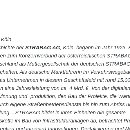
Köln
chichte der
STRABAG AG
, Köln, begann im Jahr 1923. 
en zum Konzernverbund der österreichischen STRABA
utschland als Muttergesellschaft der deutschen STRABAG
chaften. Als deutsche Marktführerin im Verkehrswegeba
 das Unternehmen in diesem Geschäftsfeld mit rund 15.0
en eine Jahresleistung von ca. 4 Mrd. €. Von der digital
winnung und -produktion, den Bau der Projekte, die War
urch eigene Straßenbetriebsdienste bis hin zum Abriss u
ng – STRABAG bildet in ihren Einheiten die gesamte
ette im Bau von Infrastrukturanlagen ab, betrachtet Pr
entiert und integriert Innovationen, Digitalisierung und N