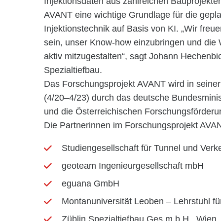
Injektionsdaten aus zahlreichen Bauprojekten
AVANT eine wichtige Grundlage für die geplan
Injektionstechnik auf Basis von KI. „Wir freue
sein, unser Know-how einzubringen und die W
aktiv mitzugestalten“, sagt Johann Hechenbi
Spezialtiefbau.
Das Forschungsprojekt AVANT wird in seiner 
(4/20–4/23) durch das deutsche Bundesminis
und die Österreichischen Forschungsförderung
Die Partnerinnen im Forschungsprojekt AVA
Studiengesellschaft für Tunnel und Ver
geoteam Ingenieurgesellschaft mbH
eguana GmbH
Montanuniversität Leoben – Lehrstuhl f
Züblin Spezialtiefbau Ges.m.b.H., Wien