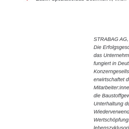
STRABAG AG, 
Die Erfolgsges
das Unternehm
fungiert in De
Konzerngesells
erwirtschaftet
Mitarbeiter:inn
die Baustoffge
Unterhaltung d
Wiederverwendu
Wertschöpfungsk
lebenszyklusori