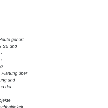
Heute gehört
G SE und
-
u
00
en Planung über
tung und
nd der
ojekte
achhaltigkeit