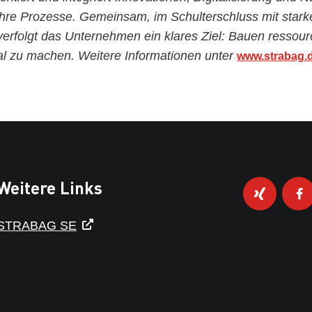
ihre Prozesse. Gemeinsam, im Schulterschluss mit stark
 verfolgt das Unternehmen ein klares Ziel: Bauen resso
al zu machen. Weitere Informationen unter
www.strabag.
Weitere Links
STRABAG SE