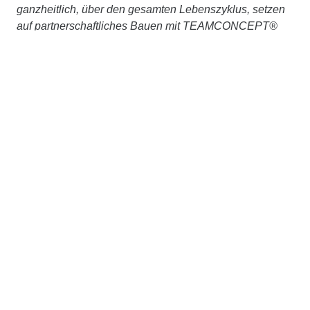
ganzheitlich, über den gesamten Lebenszyklus, setzen
auf partnerschaftliches Bauen mit TEAMCONCEPT®
und treiben Digitalisierung, Nachhaltigkeit und
Innovation stetig voran. Gemeinsam, im STRABAG-
Konzernverbund und mit externen Partner:innen,
arbeiten wir konsequent daran, Planen und Bauen
ressourcenschonend und klimaneutral zu machen.
Weitere Informationen unter
www.zueblin.de
Kontakt
STRABAG SE
Donau-City-Str. 9
1220 Wien